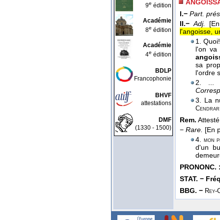
ANGOISSA
e
9
édition
I.−
Part. prés
Académie
II.−
Adj.
[En
e
8
édition
l'angoisse, 
1. Quoi
Académie
l'on va
e
4
édition
angois
sa prop
BDLP
l'ordre 
Francophonie
2. ...
Corres
BHVF
3. La n
attestations
Cendrar
Rem.
Attest
DMF
(1330 - 1500)
−
Rare.
[En p
4.
mon p
d'un bu
demeu
PRONONC. 
STAT. − Fréq.
BBG. −
Rey-