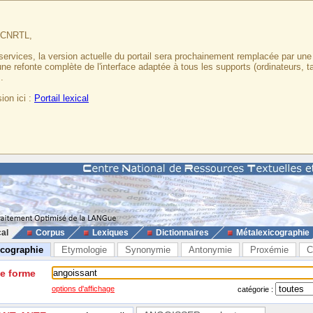
u CNRTL,
services, la version actuelle du portail sera prochainement remplacée par un
 une refonte complète de l'interface adaptée à tous les supports (ordinateurs, t
.
ion ici :
Portail lexical
cal
Corpus
Lexiques
Dictionnaires
Métalexicographie
icographie
Etymologie
Synonymie
Antonymie
Proxémie
C
ne forme
options d'affichage
catégorie :