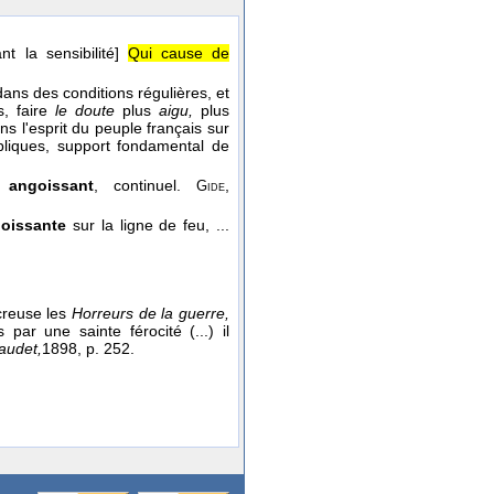
t la sensibilité]
Qui cause de
ans des conditions régulières, et
s, faire
le doute
plus
aigu,
plus
s l'esprit du peuple français sur
ubliques, support fondamental de
z
angoissant
, continuel.
,
Gide
oissante
sur la ligne de feu, ...
 creuse les
Horreurs de la guerre,
par une sainte férocité (...) il
audet,
1898
, p. 252.