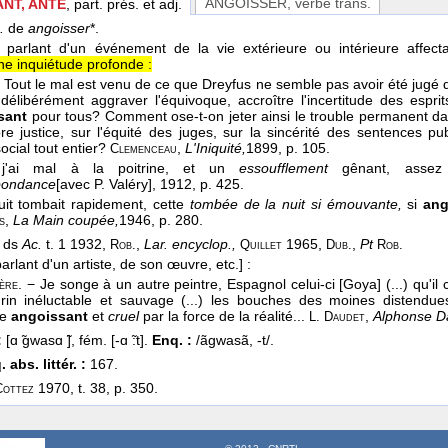
ANGOISSER
, verbe trans.
NT, ANTE
, part. prés. et adj.
.
de
angoisser
*.
 parlant d'un événement de la vie extérieure ou intérieure affectan
une inquiétude profonde :
! Tout le mal est venu de ce que Dreyfus ne semble pas avoir été jugé d
 délibérément aggraver l'équivoque, accroître l'incertitude des esprit
sant
pour tous? Comment ose-t-on jeter ainsi le trouble permanent dan
re justice, sur l'équité des juges, sur la sincérité des sentences p
social tout entier?
,
L'Iniquité,
1899
, p. 105.
Clemenceau
 j'ai mal à la poitrine, et un
essoufflement
gênant, asse
pondance
[avec P. Valéry]
, 1912
, p. 425.
uit tombait rapidement, cette
tombée de la nuit si émouvante,
si
ang
,
La Main coupée,
1946
, p. 280.
s
é ds
Ac.
t. 1 1932,
,
Lar. encyclop.,
1965,
,
Pt
Rob.
Quillet
Dub.
Rob.
arlant d'un artiste, de son œuvre, etc.]
:
. − Je songe à un autre peintre, Espagnol celui-ci [Goya] (...) qu'il
ère
rin inéluctable et sauvage (...) les bouches des moines distendues 
re
angoissant
et
cruel
par la force de la réalité...
,
Alphonse D
L. Daudet
:
[ɑ ̃gwasɑ ̃], fém. [-ɑ ̃:t].
Enq. :
/ãgwasã, -t/.
 abs. littér. :
167.
1970, t. 38, p. 350.
Cottez