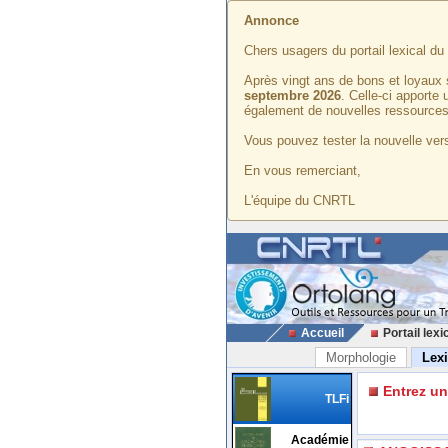
Annonce
Chers usagers du portail lexical d
Après vingt ans de bons et loyaux 
septembre 2026
. Celle-ci apporte
également de nouvelles ressources
Vous pouvez tester la nouvelle vers
En vous remerciant,
L'équipe du CNRTL
Accueil
Portail lexi
Morphologie
Lex
Entrez u
TLFi
Académie