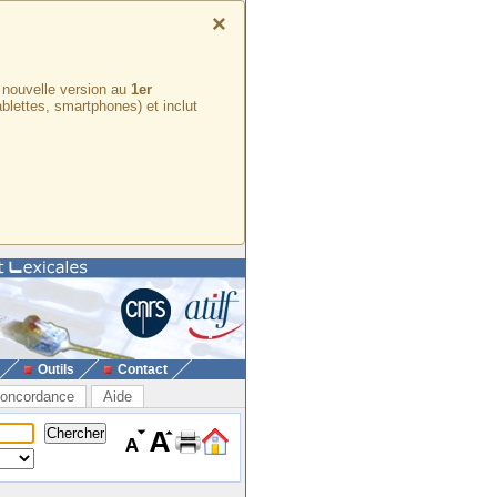
×
e nouvelle version au
1er
ablettes, smartphones) et inclut
Outils
Contact
oncordance
Aide