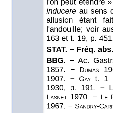
l'on peut étendre »
inducere
au sens de
allusion étant f
l'andouille; voir a
163 et t. 19, p. 451
STAT. − Fréq. abs. l
BBG. −
Ac. Gastr
1857. −
196
Dumas
1907. −
t. 1 
Gay
1930, p. 191. − 
1970. −
Lasnet
Le 
1967. −
Sandry-Car