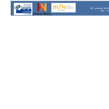
44, avenue de l
Tél. : 