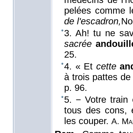
pelées comme l
de l'escadron,
No
3. Ah! tu ne sav
sacrée
andouill
25.
4. « Et
cette
an
à trois pattes d
p. 96.
5. − Votre train
tous des cons, 
les couper.
A. Ma