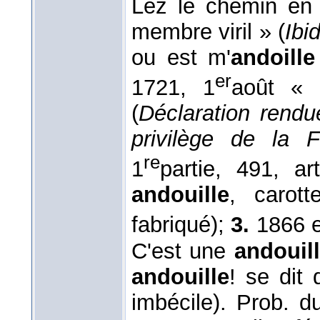
Lez le chemin en
membre viril » (
Ibid
ou est m'
andoille
er
1721, 1
août « 
(
Déclaration rendu
privilège de la 
re
1
partie, 491, a
andouille
, carot
fabriqué);
3.
1866 em
C'est une
andouil
andouille
! se dit
imbécile). Prob. du