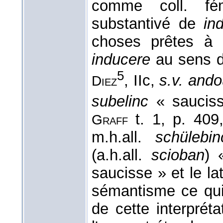
comme coll. f
substantivé de
ind
choses prêtes à ê
inducere
au sens d
5
, IIc,
s.v. ando
Diez
subelinc
« saucis
t. 1, p. 409
Graff
m.h.all.
schülebin
(a.h.all.
scioban
) 
saucisse » et le la
sémantisme ce qui
de cette interprét