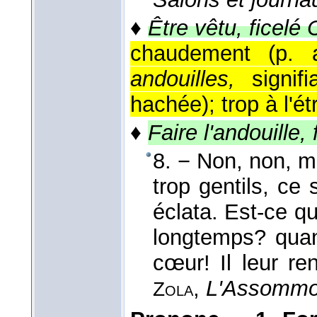
♦
Être vêtu, ficelé
chaudement (p. al
andouilles,
signif
hachée); trop à l'é
♦
Faire l'andouille,
8. − Non, non, me
trop gentils, ce 
éclata. Est-ce qu'
longtemps? quand
cœur! Il leur ren
,
L'Assommoi
Zola