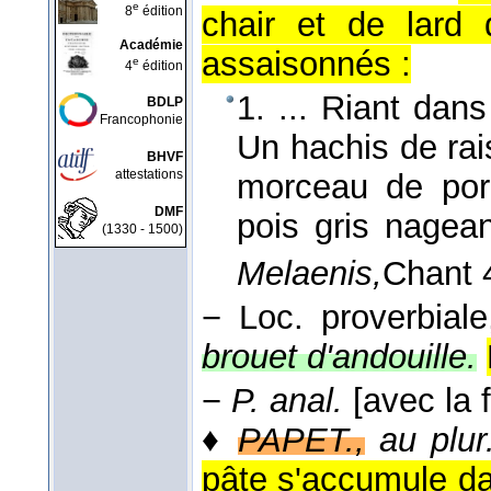
e
8
édition
chair et de lard
Académie
assaisonnés :
e
4
édition
1. ... Riant dans
BDLP
Francophonie
Un hachis de rai
BHVF
attestations
morceau de po
DMF
pois gris nagea
(1330 - 1500)
Melaenis,
Chant 
−
Loc. proverbial
brouet d'andouille.
−
P. anal.
[avec la 
♦
PAPET.,
au plur
pâte s'accumule da