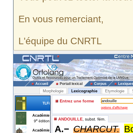
En vous remerciant,
L'équipe du CNRTL
Accueil
Portail lexical
Corpus
Lexique
Morphologie
Lexicographie
Etymologie
Entrez une forme
TLFi
options d'affichage
Académie
ANDOUILLE
, subst. fém.
e
9
édition
A.−
CHARCUT.
Bo
Académie