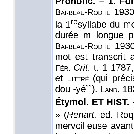
Prononc. − 1. Fo
1930 
Barbeau-Rodhe
re
la 1
syllabe du m
durée mi-longue po
1930
Barbeau-Rodhe
mot est transcrit 
Crit.
t. 1 1787
Fér.
et
(qui précis
Littré
dou -yé``).
18
Land.
Étymol. ET HIST. 
» (
Renart,
éd. Roqu
mervoilleuse avan