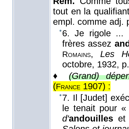
Rem.
Comme tous 
tout en la qualifiant
empl. comme adj. p
6. Je rigole ...
frères assez
and
,
Les H
Romains
octobre
, 1932
, p
♦
(Grand) dépen
(
1907
) :
France
7. Il [Judet] exé
le tenait pour «
d'
andouilles
et 
Salons et journa