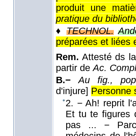
produit une matiè
pratique du biblioth
♦
TECHNOL.
Ando
préparées et liées 
Rem.
Attesté ds la
partir de
Ac. Compl
B.−
Au fig., pop
d'injure]
Personne s
2. − Ah! reprit l
Et tu te figures
pas ... − Parc
médecins de l'h