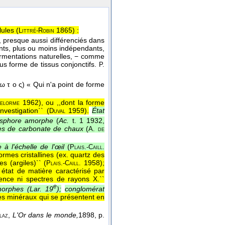
ules (
1865
) :
Littré-Robin
, presque aussi différenciés dans
ents, plus ou moins indépendants,
ermentations naturelles, − comme
us forme de tissus conjonctifs.
P.
 ω τ ο ς) « Qui n'a point de forme
1962), ou ,,dont la forme
elorme
nvestigation`` (
1959).
État
Duval
sphore amorphe
(
Ac.
t. 1 1932,
es de carbonate de chaux
(
A. de
à l'échelle de l'œil
(
Plais.-Caill.
rmes cristallines (ex. quartz des
es (argiles)`` (
1958
);
Plais.-Caill.
n état de matière caractérisé par
ence ni spectres de rayons X.``
e
orphes (
Lar. 19
);
conglomérat
es minéraux qui se présentent en
,
L'Or dans le monde,
1898
, p.
laz