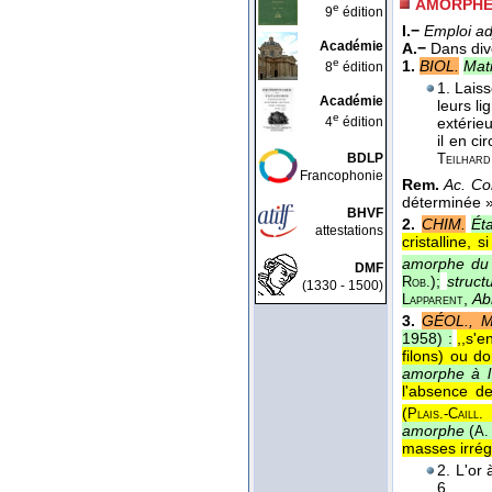
AMORPH
e
9
édition
I.−
Emploi ad
Académie
A.−
Dans div
e
1.
BIOL.
Mat
8
édition
1. Lais
Académie
leurs l
e
4
édition
extéri
il en c
BDLP
Teilhard
Francophonie
Rem.
Ac. Co
déterminée »
BHVF
2.
CHIM.
Ét
attestations
cristalline, 
amorphe du
DMF
);
struc
Rob.
(1330 - 1500)
,
Ab
Lapparent
3.
GÉOL., M
1958
) :
,,s'
filons) ou do
amorphe à l
l'absence de
(
Plais.-Caill.
amorphe
(
A.
masses irrégu
2. L'or 
6.