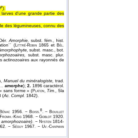
e
9
).
 larves d'une grande partie des
ille des légumineuses, connu des
Dér.
Amorphie,
subst. fém., hist.
tion`` (
1865 et
Littré-Robin
Bél.
Amorphophyte,
subst. masc., bot.
rphozoaires,
subst. masc. plur.
les actinozoaires aux rayonnés de
,
Manuel du minéralogiste,
trad.
n
...
amorphe
);
2.
1896 caractérol.
 « sans forme » (
,
Tim.,
5la
Platon
 (
Ac. Compl.
1842).
8
1956. −
. −
Bénac
Boiss.
Bouillet
1968. −
1920.
Fromh.-King
Goblot
, amorphozoaire).
−
1814-
Nysten
962. −
1967. −
Séguy
Uv.-Chapman