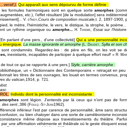
, versif.).
Qui apparaît aux sens dépourvu de forme définie :
Si les formules harmoniques sont en quelque sorte
amorphes
(comme
 augmentées, etc.), l'effet résultant [de la modulation] sera indétermin
issement]...
,
Cours de composition musicale,
t. 2
, 1897-1900
, 
V. d'Indy
e pied, le mètre, l'hémistiche, le vers, le distique, la strophe, le poème
sent un rythme
organique
ou
amorphe...
,
Essai sur l'histoir
H. Thieme
[En parlant d'une pers., d'une collectivité]
Qui a une personnalité inco
u énergique.
La masse ignorante et amorphe
(
,
Sylla et son c
L. Daudet
s sont condamnés. Regardez-les : de père en fils, on les voit se dé
es,
inexistants, incapables de participer à quelque effort neuf! »
R. Mar
 de tout ce qui se rapporte à une pers.]
Style, carrière amorphe
:
 bibliothèque, un « Dictionnaire des Contemporains » retraçait en pe
 donnait les titres de ses ouvrages, les louait en termes convenus, pro
es du vatican,
1914
, p. 721.
ubst.
asc.
ROL.
Individu dont la personnalité est inconsistante :
amorphes
sont légion. J'entends par là ceux qui n'ont pas de form
. des sent.,
386 (
1962
).
Foulq.-St-Jean
ifférencié inférieur l'est par carence de personnalité; âme sans structur
 confusion, ou bien chatoyer dans une sorte de caméléonisme inconsist
nconsistance même dispose aux travestissements du théâtre. Parfo
par une affirmation véhémente et théâtrale où le geste éloquent essay