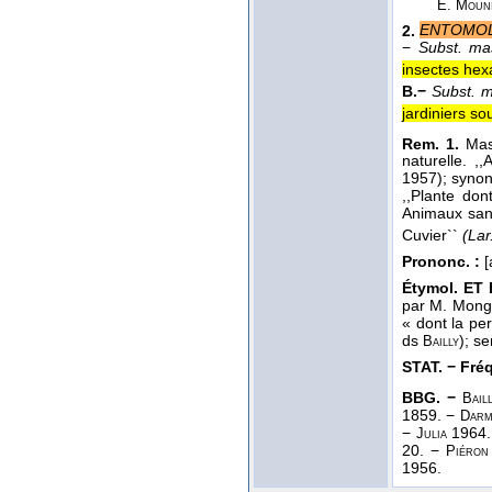
E. Moun
2.
ENTOMOL
−
Subst. mas
insectes hex
B.−
Subst. 
jardiniers so
Rem. 1.
Mas
naturelle. ,
1957); syno
,,Plante don
Animaux sans
Cuvier``
(Lar
Prononc. :
[
Étymol. ET H
par M. Mongez
« dont la pe
ds
); s
Bailly
STAT. − Fréq.
BBG. −
Bail
1859. −
Darm
−
1964.
Julia
20. −
Piéron
1956.