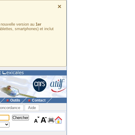
×
e nouvelle version au
1er
ablettes, smartphones) et inclut
Outils
Contact
oncordance
Aide