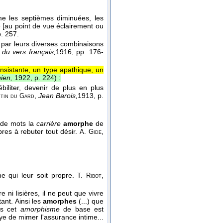
 les septièmes diminuées, les
é [au point de vue éclairement ou
p. 257.
... par leurs diverses combinaisons
e du vers français,
1916
, pp. 176-
nsistante, un type apathique, un
hien,
1922, p. 224
) :
biliter, devenir de plus en plus
,
Jean Barois,
1913
, p.
tin du Gard
u de mots la
carrière
amorphe
de
pres à rebuter tout désir.
,
A. Gide
e qui leur soit propre.
,
T. Ribot
e ni lisières, il ne peut que vivre
ant. Ainsi les
amorphes
(...) que
is cet
amorphisme
de base est
e de mimer l'assurance intime...