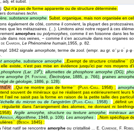
E
, adj. et subst.
j.
Qui n'a pas de forme apparente ou de structure déterminée.
ers domaines
techn.
ière, substance amorphe.
Subst. organique, mais non organisée en cell
sons également de côté, comme il convient, la plupart des protozoaires
ignes que les métazoaires. (...). Limitons ainsi notre regard à ces élém
eurement
amorphes
ou
polymorphes,
comme il en foisonne dans les f
ircule dans nos veines, − comme il s'en accumule dans nos organes so
,
Le Phénomène humain,
1955
, p. 82.
 de Chardin
mpl.
1842 signale
amorphote,
terme de zool. (empr. au gr. α ̓ μ ο ́ ρ φ
.
at amorphe, substance amorphe.
,,Exempt de structure cristalline`` (
D
si elle existe, n'est pas mise en évidence jusqu'ici par nos moyens d'i
e
 phosphore (
Lar. 19
);
allumettes de phosphore amorphe (
DG
);
pho
ture amorphe
(
,
Électrolyse,
1885, p. 766
);
graines amorph
H. Fontaine
régé de géologie,
1886, p. 128
).
INÉR.
,,Qui ne montre pas de forme`` (
1958
) ;
amorphe 
Plais.-Caill.
entend souvent de minéraux qui ne réalisent pas extérieurement leurs fo
nt l'œil ne saisit pas la forme en raison de la petite taille des particul
'échelle du micron
ou
de l'angström
(
1958
) :
,,définit u
Plais.-Caill.
 régularité dans l'arrangement des atomes, ne donnant ni biréfring
1958
).
Argile amorphe, structure
ou
texture amorphe;
minéraux am
,
Algorithme,
1948, p. 109
).
Les amorphes :
,,Nom spécifique d
 Arnoux
lières`` (
1845
) :
Besch.
à l'état natif se rencontre
amorphe
ou cristallisé ...
E. Cumenge, F. Robel