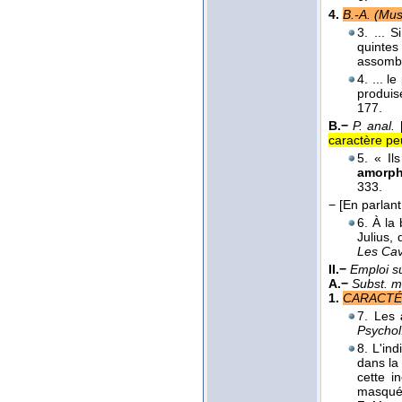
4.
B.-A. (Mus.
3. ... 
quintes
assombr
4. ... l
produi
177.
B.−
P. anal.
caractère pe
5. « Il
amorph
333.
−
[En parlant
6. À la
Julius,
Les Cav
II.−
Emploi s
A.−
Subst. m
1.
CARACTÉ
7. Les
Psychol
8. L'ind
dans la
cette i
masqué 