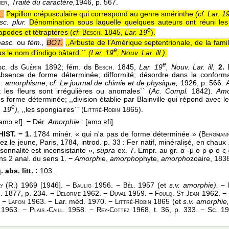
,
Traité du caractère,
1946
, p. 567.
ier
.
Papillon crépusculaire qui correspond au genre smérinthe
(cf. Lar. 1
c. plur.
Dénomination sous laquelle quelques auteurs ont réuni les
e
apodes et tétraptères (
cf.
1845,
Lar. 19
).
Besch.
masc.
ou
fém.,
BOT.
,,Arbuste de l'Amérique septentrionale, de la fam
e
us le nom d'indigo bâtard.``
(
Lar. 19
, Nouv. Lar. ill.
).
e
c. ds
1892; fém. ds
1845,
Lar. 19
, Nouv. Lar. ill.
2.
Guérin
Besch.
,Absence de forme déterminée; difformité; désordre dans la conforma
n.
amorphisme
;
cf. Le journal de chimie et de physique,
1926, p. 566.
t les fleurs sont irrégulières ou anomales`` (
Ac. Compl.
1842).
Amo
 forme déterminée; ,,division établie par Blainville qui répond avec 
e
. 19
),
,,les spongiaires`` (
1865).
Littré-Robin
amɔ ʀf].
−
Dér.
Amorphie
: [amɔ ʀfi].
IST. − 1.
1784 minér. « qui n'a pas de forme déterminée » (
Bergman
 le jeune, Paris, 1784, introd. p. 33 : Fer natif, minéralisé, en chaux 
rsonnalité est inconsistante »,
supra
ex. 7. Empr. au gr. α ́-μ ο ρ φ ο ς
ens 2 anal. du sens 1.
−
Amorph
ie,
amorpho
phyte,
amorpho
zoaire, 1838
 abs. litt. :
103.
(R.) 1969 [1946]. −
1956. −
1957 (et
s.v. amorphie).
−
ly
Baulig
Bél.
1877, p. 234. −
1962. −
1959. −
1962. −
.
Delorme
Duval
Foulq.-St-Jean
 −
1963. − Lar. méd. 1970. −
1865 (et
s.v. amorphie
Lafon
Littré-Robin
1963. −
1958. −
1968, t. 36, p. 333. − Sc. 1
Plais.-Caill.
Rey-Cottez