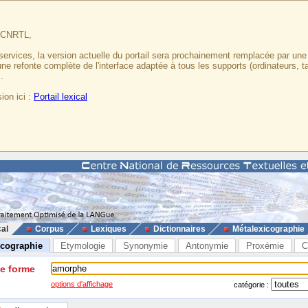
u CNRTL,
services, la version actuelle du portail sera prochainement remplacée par un
 une refonte complète de l'interface adaptée à tous les supports (ordinateurs, t
.
ion ici :
Portail lexical
cal
Corpus
Lexiques
Dictionnaires
Métalexicographie
icographie
Etymologie
Synonymie
Antonymie
Proxémie
C
ne forme
options d'affichage
catégorie :