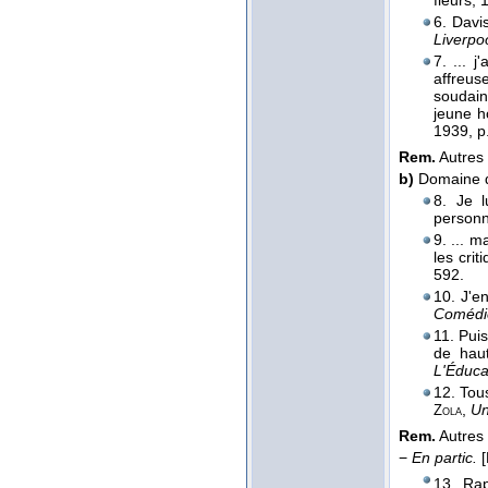
fleurs
, 
6. Davi
Liverpoo
7. ... 
affreuse
soudain
jeune h
1939
, p
Rem.
Autres
b)
Domaine d
8. Je 
personne
9. ... 
les crit
592.
10. J'e
Comédie
11. Puis
de haut
L'Éduca
12. To
,
Un
Zola
Rem.
Autres
−
En partic.
13. Rap