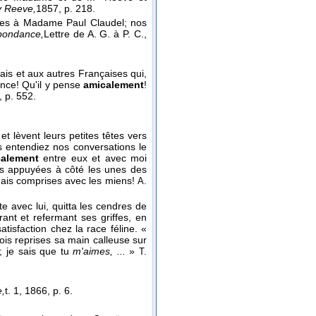
y Reeve,
1857
, p. 218.
ges à Madame Paul Claudel; nos
pondance,
Lettre de A. G. à P. C.
,
ais et aux autres Françaises qui,
ance! Qu'il y pense
amicalement
!
, p. 552.
 lèvent leurs petites têtes vers
 entendiez nos conversations le
alement
entre eux et avec moi
s appuyées à côté les unes des
mais comprises avec les miens!
A.
te avec lui, quitta les cendres de
ant et refermant ses griffes, en
tisfaction chez la race féline. «
rois reprises sa main calleuse sur
; je sais que tu
m'aimes, ...
»
T.
e,
t. 1
, 1866
, p. 6.