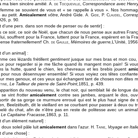
à ma bien sincère
amitié.
,
Correspondance avec Henr
A. de Tocqueville
femme se souvient de vous et « se rappelle à vous ». Nos homma
s au petit.
Amicalement
vôtre,
André Gide.
,
Corres
A. Gide, P. Claudel
926
, p. 90.
t d'une pers. dans son mode de penser ou de sentir]
:
s ce soir, ce soir de Noël, que chacun de nous pense aux autres Franç
ui, souffrent pour la France, luttent pour la France, espèrent en la Fr
 pense
fraternellement
!
Ch.
,
Mémoires de guerre,
L'Unité
, 1956
de Gaulle
t d'un animal]
:
me ces lézards frétillent
gentiment
jusque sur mes bras et mon cou, et
x pour regarder si je me fâche quand ils mangent mon pain! Si vous
ns la hutte, quand le chien, les chevreaux et les brebis jouent
amic
our nous désennuyer ensemble! Si vous voyiez ces têtes confiante
sur mes genoux, et ces yeux qui échangent tant de choses non dites 
,
Le Tailleur de pierre de Saint-Point,
1851
, p. 439.
tine
apparition du nouveau venu, le chat noir, qui semblait lié de longue da
t se vint
frotter
amicalement
contre ses jambes, arquant le dos, ouvr
 sortir de sa gorge ce murmure enroué qui est le plus haut signe de sa
en, Beelzébuth, dit le vieillard en se courbant pour passer à deux ou t
pelé du chat, afin de n'être pas en reste de politesse avec un animal
,
Le Capitaine Fracasse,
1863
, p. 11.
t d'un élément naturel]
:
le doux soleil pâle luit
amicalement
dans l'azur.
,
Voyage en Itali
H. Taine
t d'une chose]
: