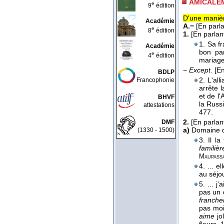
AMICALE
e
9
édition
D'une manièr
Académie
A.−
[En parl
e
8
édition
1.
[En parlan
1. Sa f
Académie
bon par
e
4
édition
mariag
−
Except.
[En
BDLP
2. L'al
Francophonie
arrête 
et de l
BHVF
la Russ
attestations
477.
2.
[En parla
DMF
a)
Domaine d
(1330 - 1500)
3. Il l
familiè
Maupass
4. ... e
au séjo
5. ... 
pas un q
franche
pas mo
aime
jo