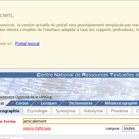
u CNRTL,
services, la version actuelle du portail sera prochainement remplacée par un
 une refonte complète de l'interface adaptée à tous les supports (ordinateurs, t
.
ion ici :
Portail lexical
cal
Corpus
Lexiques
Dictionnaires
Métalexicographie
icographie
Etymologie
Synonymie
Antonymie
Proxémie
C
ne forme
options d'affichage
catégorie :