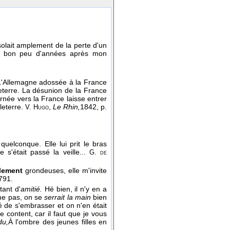
olait amplement de la perte d'un
bon peu d'années après mon
. L'Allemagne adossée à la France
eterre. La désunion de la France
rnée vers la France laisse entrer
leterre.
,
Le Rhin,
1842
, p.
V. Hugo
uelconque. Elle lui prit le bras
s'était passé la veille...
G. de
lement
grondeuses, elle m'invite
 791.
tant d'
amitié.
Hé bien, il n'y en a
ême pas, on se
serrait la main
bien
é de s'embrasser et on n'en était
 content, car il faut que je vous
du,
À l'ombre des jeunes filles en