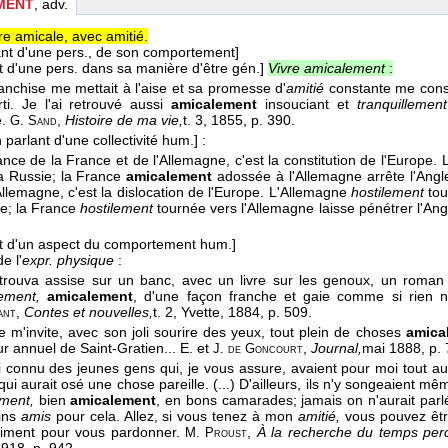
MENT
, adv.
e amicale, avec amitié.
ant d'une pers., de son comportement]
t d'une pers. dans sa manière d'être gén.]
Vivre amicalement
:
ranchise me mettait à l'aise et sa promesse d'
amitié
constante me cons
ti. Je l'ai retrouvé aussi
amicalement
insouciant et
tranquillement
e.
,
Histoire de ma vie,
t. 3
, 1855
, p. 390.
G. Sand
 parlant d'une collectivité hum.]
:
liance de la France et de l'Allemagne, c'est la constitution de l'Europe
la Russie; la France
amicalement
adossée à l'Allemagne arrête l'Angl
'Allemagne, c'est la dislocation de l'Europe. L'Allemagne
hostilement
tou
ie; la France
hostilement
tournée vers l'Allemagne laisse pénétrer l'Ang
nt d'un aspect du comportement hum.]
e l'
expr. physique
:
a trouva assise sur un banc, avec un livre sur les genoux, un roman q
rement,
amicalement
, d'une façon franche et gaie comme si rien ne 
,
Contes et nouvelles,
t. 2, Yvette
, 1884
, p. 509.
ant
lle m'invite, avec son joli sourire des yeux, tout plein de choses
amica
ur annuel de Saint-Gratien...
E. et
,
Journal,
mai 1888
, p.
J. de Goncourt
j'ai connu des jeunes gens qui, je vous assure, avaient pour moi tout au
ui aurait osé une chose pareille. (...) D'ailleurs, ils n'y songeaient m
ment,
bien
amicalement
, en bons camarades; jamais on n'aurait parl
ins
amis
pour cela. Allez, si vous tenez à mon
amitié,
vous pouvez être
liment pour vous pardonner.
,
À la recherche du temps per
M. Proust