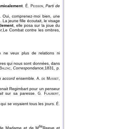
amicalement
.
,
Parti de
É. Peisson
as. Oui, comprenez-moi bien, une
La jeune fille écoutait, le visage
alement
, elle posa sur la joue du
r,
Le Combat contre les ombres
,
e ne veux plus de relations ni
ères qui nous sont données, dans
,
Correspondance,
1831
, p.
Balzac
n accord
ensemble.
,
A. de Musset
 tenait Regimbart pour un penseur
it
sur sa paresse.
,
G. Flaubert
 qui se voyaient tous les jours.
É.
lle
 de Madame et de M
Reeve et