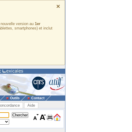
×
e nouvelle version au
1er
ablettes, smartphones) et inclut
Outils
Contact
oncordance
Aide