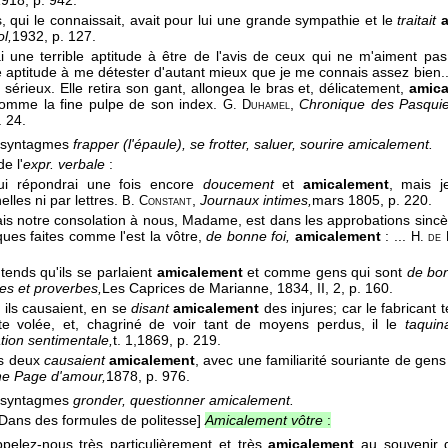
1918
, p. 942.
s, qui le connaissait, avait pour lui une grande sympathie et le
traitait
l,
1932
, p. 127.
j'ai une terrible aptitude à être de l'avis de ceux qui ne m'aiment p
 aptitude à me détester d'autant mieux que je me connais assez bien... 
 sérieux. Elle retira son gant, allongea le bras et, délicatement,
amic
omme la fine pulpe de son index.
,
Chronique des Pasquie
G. Duhamel
. 24.
 syntagmes
frapper (l'épaule), se frotter, saluer, sourire amicalement.
e l'
expr. verbale
:
lui répondrai une fois encore
doucement
et
amicalement
, mais j
lles ni par lettres.
,
Journaux intimes,
mars 1805
, p. 220.
B. Constant
mais notre consolation à nous, Madame, est dans les approbations sinc
iques faites comme l'est la vôtre,
de bonne foi,
amicalement
: ...
H. de 
ntends qu'ils se parlaient
amicalement
et comme gens qui sont
de bo
s et proverbes,
Les Caprices de Marianne
, 1834
, II, 2, p. 160.
 ils causaient, en se
disant
amicalement
des injures; car le fabricant
e volée, et, chagriné de voir tant de moyens perdus, il le
taquina
tion sentimentale,
t. 1,
1869
, p. 219.
us deux
causaient
amicalement
, avec une familiarité souriante de gens
e Page d'amour,
1878
, p. 976.
 syntagmes
gronder, questionner amicalement.
[Dans des formules de politesse]
Amicalement vôtre
:
pelez-nous très particulièrement et très
amicalement
au souvenir