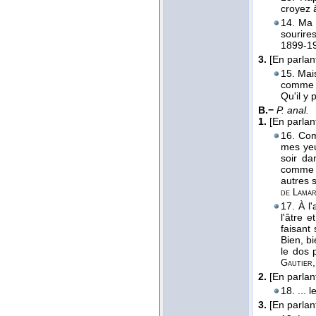
croyez 
14. Ma 
sourire
1899-1
3.
[En parlan
15. Mai
comme l
Qu'il y
B.−
P. anal.
1.
[En parlan
16. Com
mes yeu
soir da
comme p
autres 
de Lamar
17. À l'
l'âtre e
faisant
Bien, bi
le dos 
Gautier
2.
[En parlan
18. ... 
3.
[En parlan