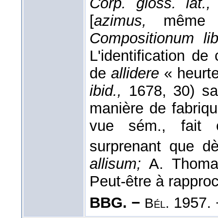
Corp. gloss. lat.,
[
azimus,
même s
Compositionum lib
L'identification de
de
allidere
« heurte
ibid.,
1678, 30) san
manière de fabriqu
vue sém., fait c
surprenant que d
allisum;
A. Thom
Peut-être à rapproch
BBG. −
1957. 
Bél.