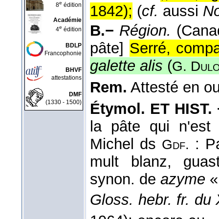
e
8
édition
1842
);
(
cf.
aussi
No
Académie
B.−
Région.
(Cana
e
4
édition
pâte]
Serré, compa
BDLP
Francophonie
galette alis
(
G. Dul
BHVF
attestations
Rem.
Attesté en o
DMF
(1330 - 1500)
Étymol. ET HIST. 
la pâte qui n'est
Michel ds
: Pa
Gdf.
mult blanz, gua
synon. de
azyme
« 
Gloss. hebr. fr. du 