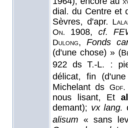
1964); encore au
x
dial. du Centre et
Sèvres, d'apr.
Lala
1908,
cf. F
On.
,
Fonds ca
Dulong
(d'une chose) » (
B
922 ds T.-L. : p
délicat, fin (d'un
Michelant ds
Gdf.
nous lisant, Et
a
demant);
vx lang.
alisum
« sans lev