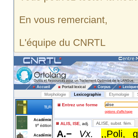
En vous remerciant,
L'équipe du CNRTL
Accueil
Portail lexical
Corpus
Lexique
Morphologie
Lexicographie
Etymologie
Entrez une forme
TLFi
options d'affichage
Académie
ALISE
, subst. fém.
ALIS, ISE
, adj.
e
9
édition
A.−
Vx.
,,Poli, 
Académie