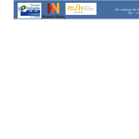
44, avenue de l
Tél. : 