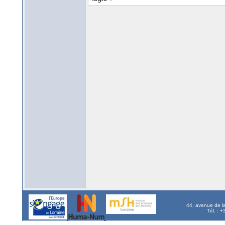
44, avenue de l
Tél. : 