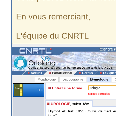
En vous remerciant,
L'équipe du CNRTL
Accueil
Portail lexical
Corpus
Lexique
Morphologie
Lexicographie
Etymologie
Entrez une forme
TLFi
notices corrigées
UROLOGIE
, subst. fém.
Étymol. et Hist.
1851 (
Journ. de méd. et
logie
*.