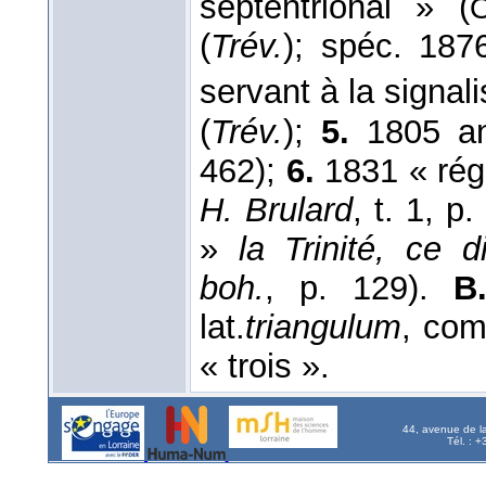
septentrional » (
(
Trév.
); spéc. 187
servant à la signali
(
Trév.
);
5.
1805 an
462);
6.
1831 « régi
H. Brulard
, t. 1, p
»
la Trinité, ce di
boh.
, p. 129).
B
lat.
triangulum
, co
« trois ».
44, avenue de l
Tél. : 