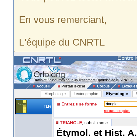
En vous remerciant,
L'équipe du CNRTL
Accueil
Portail lexical
Corpus
Lexique
Morphologie
Lexicographie
Etymologie
Entrez une forme
TLFi
notices corrigées
TRIANGLE
, subst. masc.
Étymol. et Hist. A.