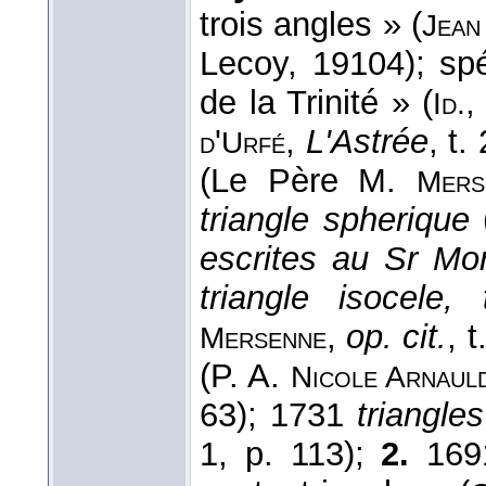
trois angles » (
Jean
Lecoy, 19104); sp
de la Trinité » (
Id.
'
,
L'Astrée
, t.
d
Urfé
(Le Père M.
Mers
triangle spherique
escrites au Sr Mor
triangle isocele, t
,
op. cit.
, 
Mersenne
(P. A.
Nicole
Arnaul
63); 1731
triangle
1, p. 113);
2.
1691