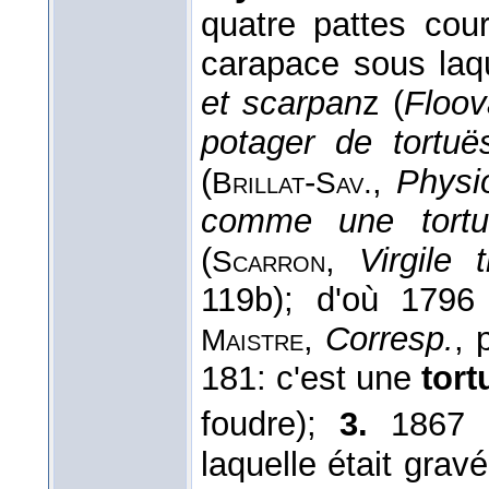
quatre pattes cou
carapace sous laqu
et scarpan
z (
Floov
potager de tortuë
(
-
,
Physio
Brillat
Sav.
comme une tortu
(
,
Virgile t
Scarron
119b); d'où 1796
,
Corresp.
, 
Maistre
181: c'est une
tort
foudre);
3.
1867 
laquelle était grav