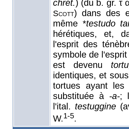
chrét.
) (du b. gr. τ 
) dans des 
Scott
même *
testudo ta
hérétiques, et, d
l'esprit des ténèb
symbole de l'esprit
est devenu
tort
identiques, et sous 
tortues ayant les
substituée à
-a-
; 
l'ital.
testuggine
(av
1-5
W.
.