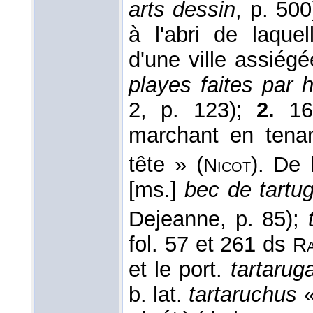
arts dessin
, p. 50
à l'abri de laque
d'une ville assiégé
playes faites par
2, p. 123);
2.
160
marchant en tenan
tête » (
). De 
Nicot
[ms.]
bec de tartu
Dejeanne, p. 85);
fol. 57 et 261 ds
Ra
et le port.
tartarug
b. lat.
tartaruchus
«