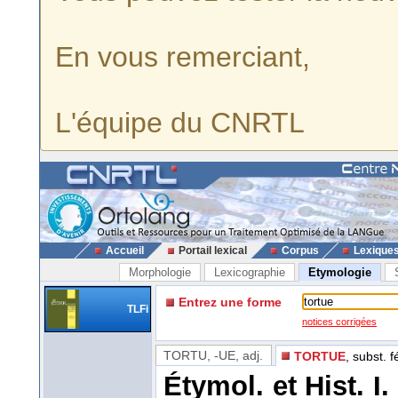
En vous remerciant,
L'équipe du CNRTL
Accueil
Portail lexical
Corpus
Lexique
Morphologie
Lexicographie
Etymologie
Entrez une forme
TLFi
notices corrigées
TORTU, -UE
, adj.
TORTUE
, subst. 
Étymol. et Hist. I.