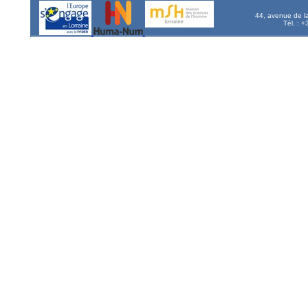
44, avenue de l
Tél. : 