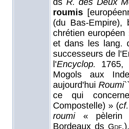
ds
R. des Deux M
roumis
[européenne
(du Bas-Empire), b
chrétien européen 
et dans les lang. 
successeurs de l'Em
l'
Encyclop.
1765
Mogols aux Inde
aujourd'hui
Roumi
`
ce qui concern
Compostelle) » (
cf.
roumi
« pèlerin
Bordeaux ds
)
Gdf.