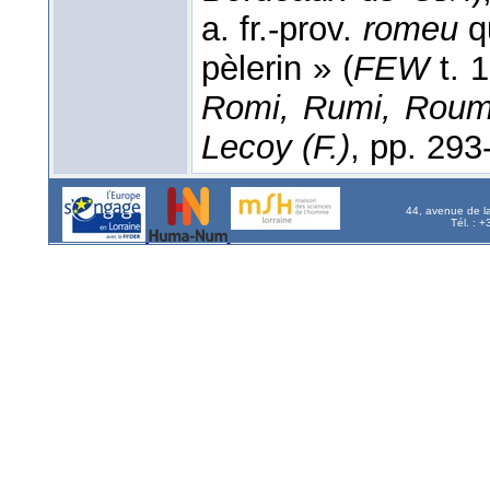
a. fr.-prov.
romeu
qu
pèlerin » (
FEW
t. 
Romi, Rumi, Roumi
Lecoy (F.)
, pp. 293
44, avenue de l
Tél. : 