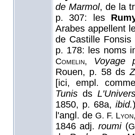
de Marmol
, de la t
p. 307: les
Rum
Arabes appellent l
de Castille Fonsis [
p. 178: les noms i
Voyage p
Comelin,
Rouen, p. 58 ds
Z
[ici, empl. comme
Tunis
ds
L'Univer
1850, p. 68a,
ibid.
l'angl. de
G. F. Lyon
1846 adj.
roumi
(
G