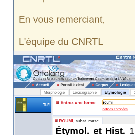
En vous remerciant,
L'équipe du CNRTL
Accueil
Portail lexical
Corpus
Lexique
Morphologie
Lexicographie
Etymologie
Entrez une forme
TLFi
notices corrigées
ROUMI
, subst. masc.
Étymol. et Hist.
1