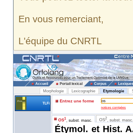
En vous remerciant,
L'équipe du CNRTL
Accueil
Portail lexical
Corpus
Lexique
Morphologie
Lexicographie
Etymologie
Entrez une forme
TLFi
notices corrigées
2
1
OS
, subst. masc.
OS
, subst. masc.
Étymol. et Hist. A