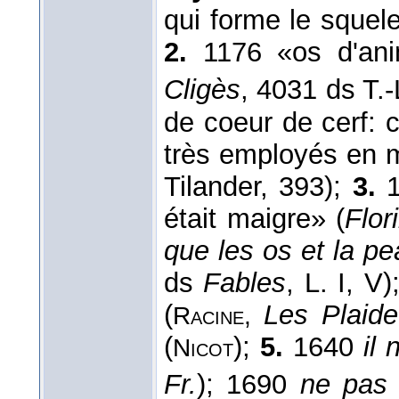
qui forme le squele
2.
1176 «os d'anim
Cligès
, 4031 ds T.-
de coeur de cerf: c
très employés en 
Tilander, 393);
3.
1
était maigre» (
Flor
que les os et la p
ds
Fables
, L. I, V)
(
Les Plaide
Racine,
(
);
5.
1640
il
Nicot
Fr.
); 1690
ne pas 