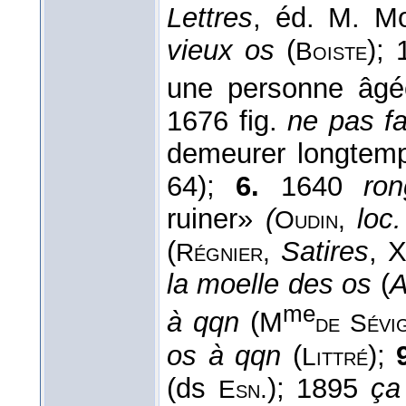
Lettres
, éd. M. M
vieux os
(
);
Boiste
une personne âg
1676 fig.
ne pas fa
demeurer longtem
64);
6.
1640
ro
ruiner»
(
loc.
Oudin,
(
Satires
, X
Régnier,
la moelle des os
(
A
me
à qqn
(M
de Sévi
os à qqn
(
);
Littré
(ds
); 1895
ça
Esn.