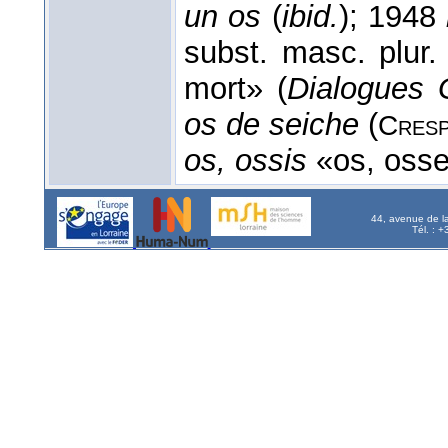
un os
(
ibid.
); 1948
subst. masc. plur.
mort» (
Dialogues 
os de seiche
(
Cresp
os, ossis
«os, osse
44, avenue de l
Tél. : 