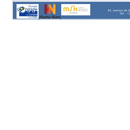
44, avenue de l
Tél. : 