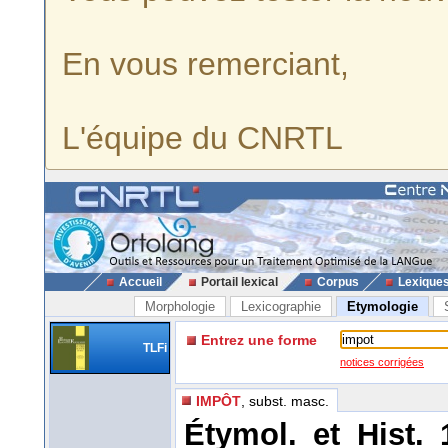
En vous remerciant,
L'équipe du CNRTL
Accueil
Portail lexical
Corpus
Lexique
Morphologie
Lexicographie
Etymologie
Entrez une forme
TLFi
notices corrigées
IMPÔT
, subst. masc.
Étymol. et Hist.