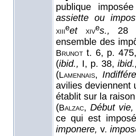
publique imposée
assiette ou impo
e
e
et
s.,
28
xiii
xiv
ensemble des impô
t. 6, p. 475
Brunot
(
ibid.,
I, p. 38,
ibid
(
,
Indiffé
Lamennais
avilies deviennent 
établit sur la raiso
(
,
Début vie
Balzac
ce qui est imposé
imponere,
v.
impos