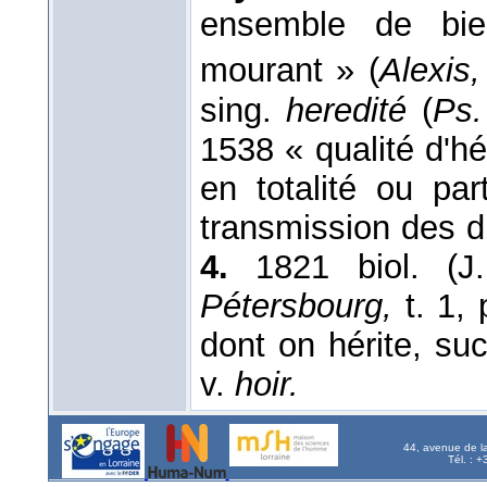
ensemble de bie
mourant » (
Alexis
sing.
heredité
(
Ps.
1538 « qualité d'hér
en totalité ou par
transmission des dr
4.
1821 biol. (
Pétersbourg,
t. 1,
dont on hérite, su
v.
hoir.
44, avenue de l
Tél. : 