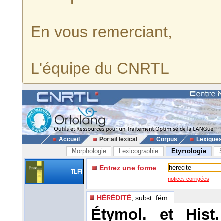
En vous remerciant,
L'équipe du CNRTL
Accueil
Portail lexical
Corpus
Lexique
Morphologie
Lexicographie
Etymologie
Entrez une forme
TLFi
notices corrigées
HÉRÉDITÉ
, subst. fém.
Étymol. et His