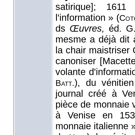
satirique]; 1611
l'information » (
Cot
ds
Œuvres,
éd. G
mesme a déjà dit 
la chair maistriser
canoniser [Macette]
volante d'informati
), du vénitie
Batt.
journal créé à Ve
pièce de monnaie va
à Venise en 153
monnaie italienne 