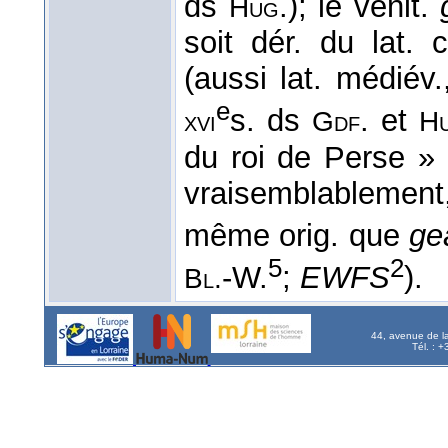
ds
.); le vénit.
Hug
soit dér. du lat. 
(aussi lat. médiév.
e
s. ds
. et
xvi
Gdf
Hu
du roi de Perse » 
vraisemblablement
même orig. que
ge
5
2
-W.
;
EWFS
).
Bl.
44, avenue de l
Tél. : 