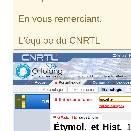
En vous remerciant,
L'équipe du CNRTL
Accueil
Portail lexical
Corpus
Lexique
Morphologie
Lexicographie
Etymologie
Entrez une forme
TLFi
notices corrigées
GAZETTE
, subst. fém.
Étymol. et Hist.