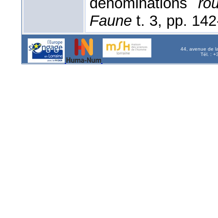
dénominations
ro
Faune
t. 3, pp. 14
44, avenue de l
Tél. : 