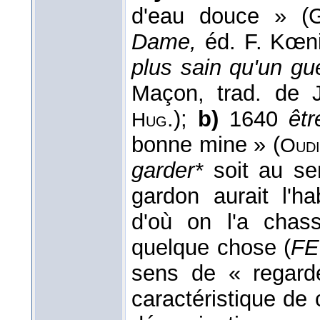
d'eau douce » 
Dame,
éd. F. Kœni
plus sain qu'un g
Maçon, trad. de 
.);
b)
1640
êt
Hug
bonne mine » (
Oudi
garder*
soit au se
gardon aurait l'h
d'où on l'a chas
quelque chose (
F
sens de « regard
caractéristique de 