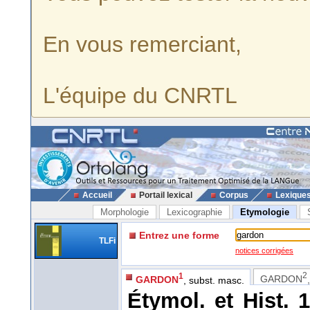
En vous remerciant,
L'équipe du CNRTL
Accueil
Portail lexical
Corpus
Lexique
Morphologie
Lexicographie
Etymologie
Entrez une forme
TLFi
notices corrigées
2
1
GARDON
GARDON
, subst. masc.
Étymol. et Hist. 