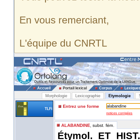
En vous remerciant,
L'équipe du CNRTL
Accueil
Portail lexical
Corpus
Lexique
Morphologie
Lexicographie
Etymologie
Entrez une forme
TLFi
notices corrigées
ALABANDINE
, subst. fém.
Étymol. ET HIST.