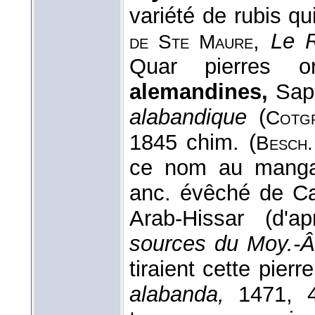
variété de rubis qu
,
Le 
de Ste Maure
Quar pierres or
alemandines,
Saph
alabandique
(
Cotg
1845 chim. (
Besch
ce nom au mangan
anc. évêché de Car
Arab-Hissar (d'a
sources du Moy.-Âg
tiraient cette pierr
alabanda,
1471, 41