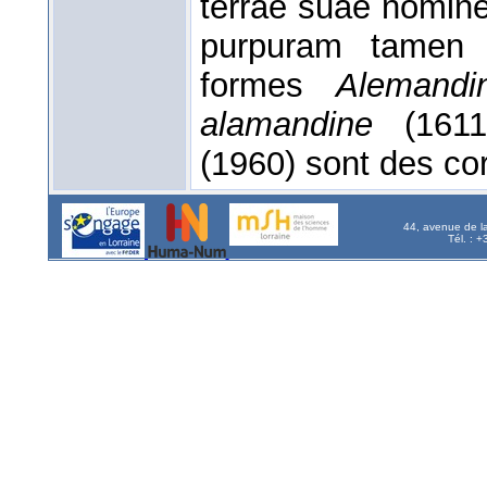
terrae suae nomin
purpuram tamen 
formes
Alemandi
alamandine
(161
(1960) sont des cor
44, avenue de l
Tél. : 