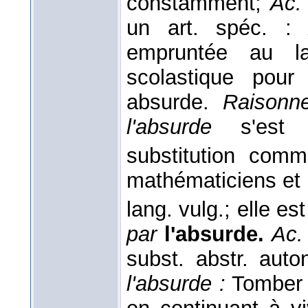
constamment;
Ac.
un art. spéc. 
empruntée au la
scolastique pour
absurde.
Raisonn
l'absurde
s'est a
substitution co
mathématiciens et 
lang. vulg.; elle e
par
l'absurde.
Ac.
subst. abstr. aut
l'absurde :
Tomber