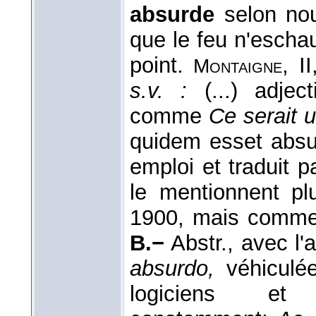
absurde
selon nou
que le feu n'eschau
point.
, I
Montaigne
s.v. :
(...) adject
comme
Ce serait 
quidem esset absu
emploi et traduit 
le mentionnent pl
1900, mais comme 
B.−
Abstr., avec l'a
absurdo,
véhiculée
logiciens et 