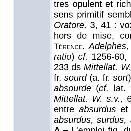
tres opulent et ric
sens primitif semb
Oratore,
3, 41 : vo
hors de mise, co
,
Adelphes,
Térence
ratio
)
cf.
1256-60,
233 ds
Mittellat. W.
fr.
sourd
(a. fr.
sort
absourde
(
cf.
lat.
Mittellat. W. s.v.,
6
entre
absurdus
e
absurdus, surdus,
A.−
L'emploi fig. du