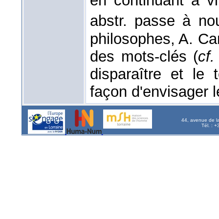
en continuant à vi
abstr. passe à n
philosophes, A. Ca
des mots-clés (
cf.
disparaître et le
façon d'envisager l
44, avenue de l
Tél. : 