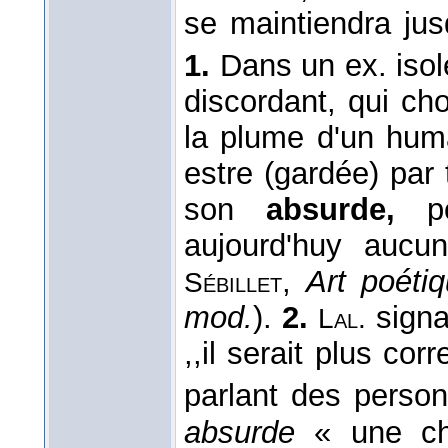
se maintiendra jus
1.
Dans un ex. iso
discordant, qui ch
la plume d'un huma
estre (gardée) par t
son
absurde,
po
aujourd'huy aucu
,
Art poétiq
Sébillet
mod.
).
2.
signal
Lal.
,,il serait plus c
parlant des perso
absurde
« une cho