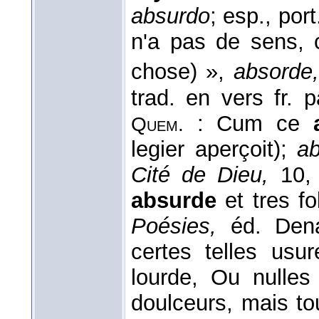
absurdo
; esp., port
n'a pas de sens, 
chose) »,
absorde,
trad. en vers fr. 
: Cum ce
Quem.
legier aperçoit);
ab
Cité de Dieu,
10, 
absurde
et tres fo
Poésies,
éd. Dena
certes telles usu
lourde, Ou nulles
doulceurs, mais t