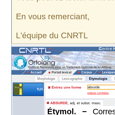
En vous remerciant,
L'équipe du CNRTL
Accueil
Portail lexical
Corpus
Lexique
Morphologie
Lexicographie
Etymologie
Entrez une forme
TLFi
notices corrigées
ABSURDE
, adj. et subst. masc.
Étymol. −
Corres