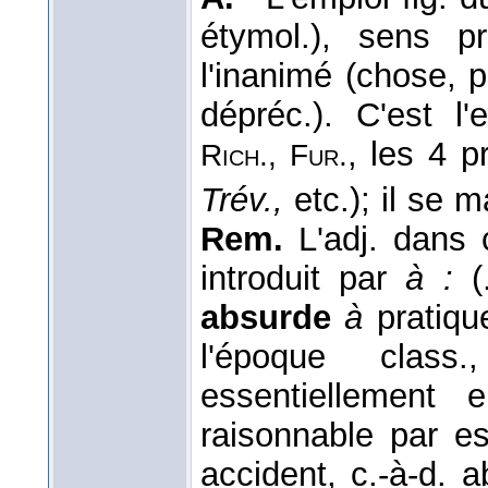
étymol.), sens p
l'inanimé (chose, 
dépréc.). C'est l'
, les 4 p
Rich., Fur.
Trév.,
etc.); il se 
Rem.
L'adj. dans c
introduit par
à :
(
absurde
à
pratiqu
l'époque class.
essentiellement 
raisonnable par e
accident, c.-à-d. 