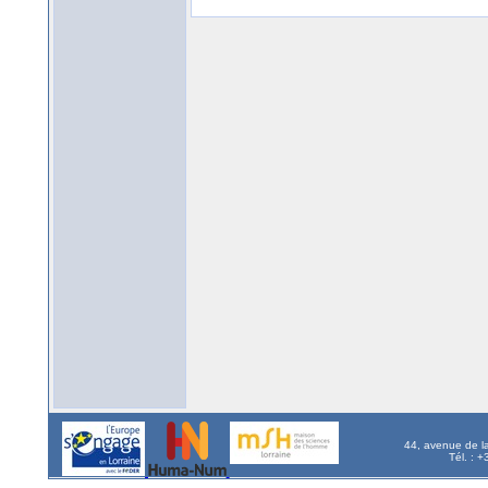
44, avenue de l
Tél. : 