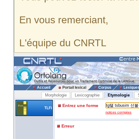
En vous remerciant,
L'équipe du CNRTL
Accueil
Portail lexical
Corpus
Lexique
Morphologie
Lexicographie
Etymologie
Entrez une forme
TLFi
notices corrigées
Erreur