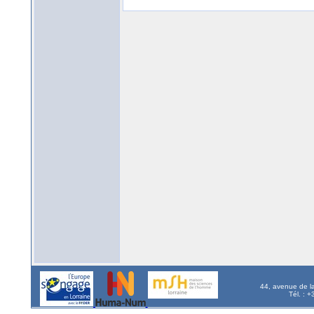
44, avenue de l
Tél. : 