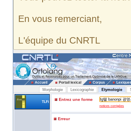
En vous remerciant,
L'équipe du CNRTL
Accueil
Portail lexical
Corpus
Lexique
Morphologie
Lexicographie
Etymologie
Entrez une forme
TLFi
notices corrigées
Erreur