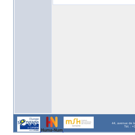
44, avenue de l
Tél. : 