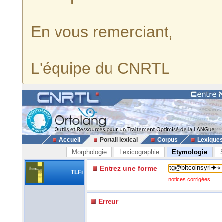
En vous remerciant,
L'équipe du CNRTL
Accueil
Portail lexical
Corpus
Lexique
Morphologie
Lexicographie
Etymologie
Entrez une forme
TLFi
notices corrigées
Erreur