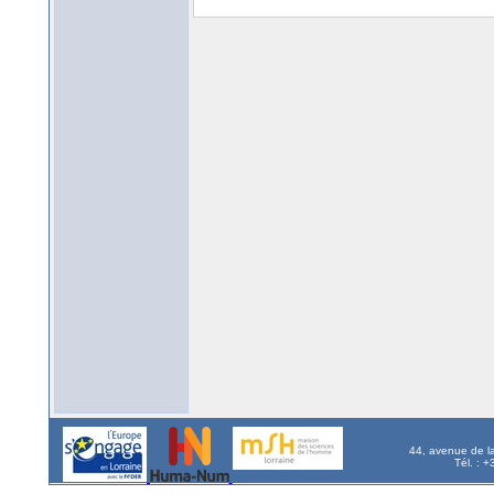
44, avenue de l
Tél. : 