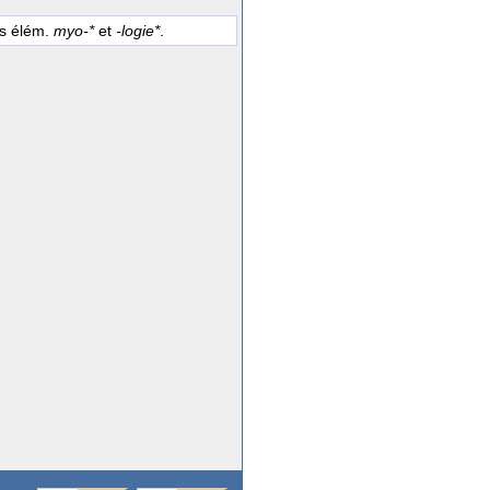
es élém.
myo-*
et
-logie*
.