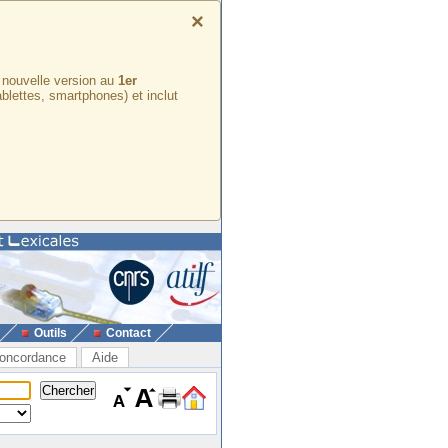
×
e nouvelle version au
1er
ablettes, smartphones) et inclut
Outils
Contact
oncordance
Aide