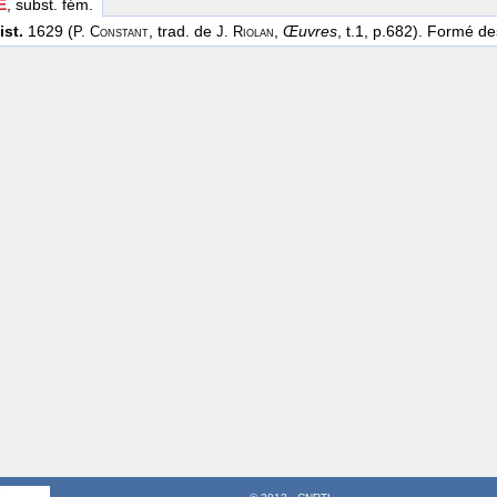
E
, subst. fém.
ist.
1629 (
, trad. de
,
Œuvres
, t.1, p.682). Formé d
P. Constant
J. Riolan