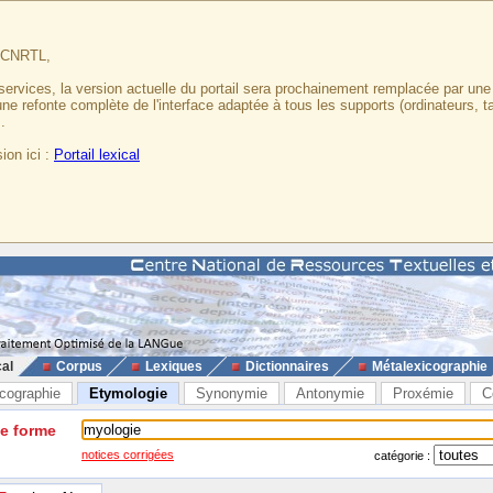
u CNRTL,
services, la version actuelle du portail sera prochainement remplacée par un
 une refonte complète de l'interface adaptée à tous les supports (ordinateurs, t
.
ion ici :
Portail lexical
cal
Corpus
Lexiques
Dictionnaires
Métalexicographie
cographie
Etymologie
Synonymie
Antonymie
Proxémie
C
ne forme
notices corrigées
catégorie :