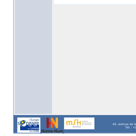
44, avenue de l
Tél. : 