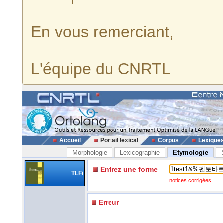
En vous remerciant,
L'équipe du CNRTL
Accueil
Portail lexical
Corpus
Lexique
Morphologie
Lexicographie
Etymologie
Entrez une forme
TLFi
notices corrigées
Erreur