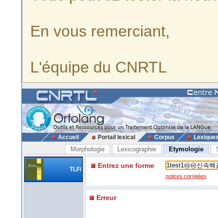
En vous remerciant,
L'équipe du CNRTL
Accueil
Portail lexical
Corpus
Lexique
Morphologie
Lexicographie
Etymologie
Entrez une forme
TLFi
notices corrigées
Erreur