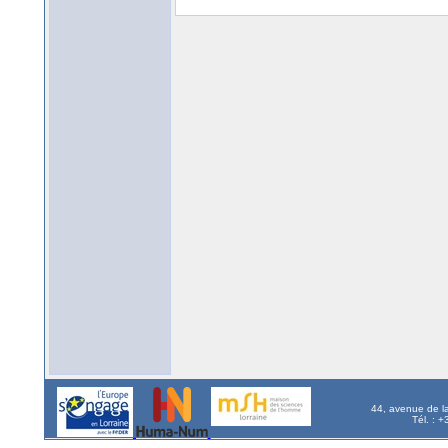
44, avenue de l
Tél. : 