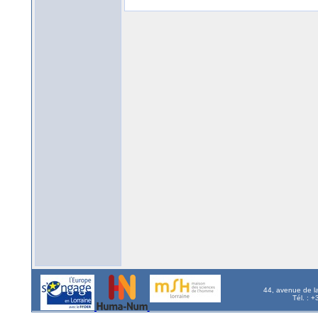
44, avenue de l
Tél. : 