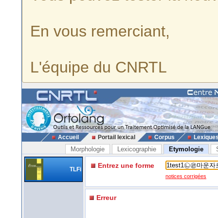
En vous remerciant,
L'équipe du CNRTL
Accueil
Portail lexical
Corpus
Lexique
Morphologie
Lexicographie
Etymologie
Entrez une forme
TLFi
notices corrigées
Erreur