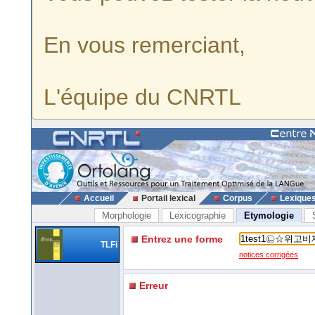
En vous remerciant,
L'équipe du CNRTL
Accueil
Portail lexical
Corpus
Lexique
Morphologie
Lexicographie
Etymologie
Entrez une forme
TLFi
notices corrigées
Erreur