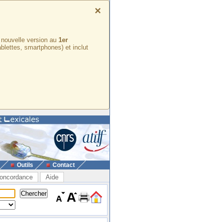
×
e nouvelle version au
1er
ablettes, smartphones) et inclut
Outils
Contact
oncordance
Aide