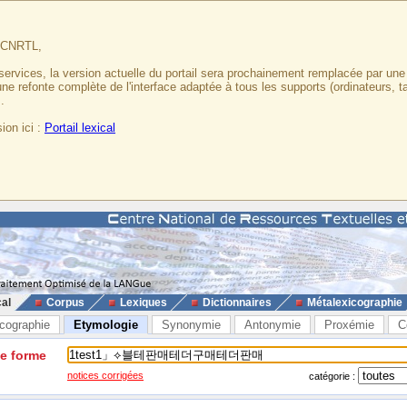
u CNRTL,
services, la version actuelle du portail sera prochainement remplacée par un
 une refonte complète de l'interface adaptée à tous les supports (ordinateurs, t
.
ion ici :
Portail lexical
cal
Corpus
Lexiques
Dictionnaires
Métalexicographie
cographie
Etymologie
Synonymie
Antonymie
Proxémie
C
ne forme
notices corrigées
catégorie :