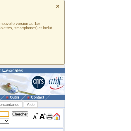
×
e nouvelle version au
1er
ablettes, smartphones) et inclut
Outils
Contact
oncordance
Aide