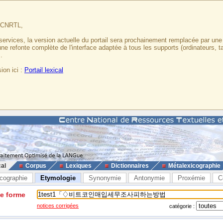
u CNRTL,
services, la version actuelle du portail sera prochainement remplacée par un
 une refonte complète de l'interface adaptée à tous les supports (ordinateurs, t
.
ion ici :
Portail lexical
cal
Corpus
Lexiques
Dictionnaires
Métalexicographie
cographie
Etymologie
Synonymie
Antonymie
Proxémie
C
ne forme
notices corrigées
catégorie :