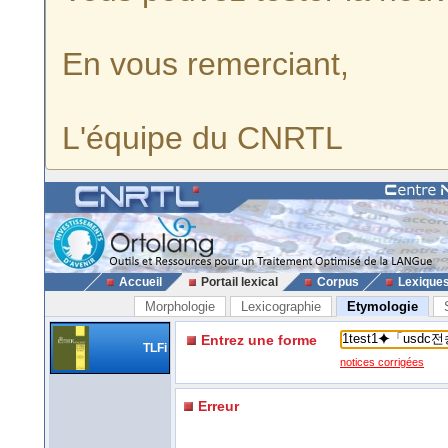
En vous remerciant,
L'équipe du CNRTL
Accueil
Portail lexical
Corpus
Lexique
Morphologie
Lexicographie
Etymologie
Entrez une forme
TLFi
notices corrigées
Erreur