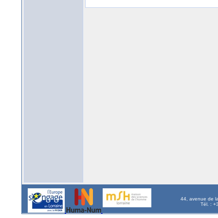
44, avenue de l
Tél. : 