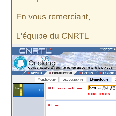
En vous remerciant,
L'équipe du CNRTL
Accueil
Portail lexical
Corpus
Lexique
Morphologie
Lexicographie
Etymologie
Entrez une forme
TLFi
notices corrigées
Erreur