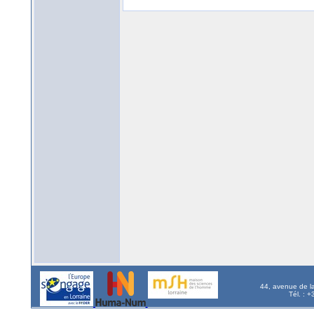
44, avenue de l
Tél. : 