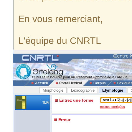
En vous remerciant,
L'équipe du CNRTL
Accueil
Portail lexical
Corpus
Lexique
Morphologie
Lexicographie
Etymologie
Entrez une forme
TLFi
notices corrigées
Erreur