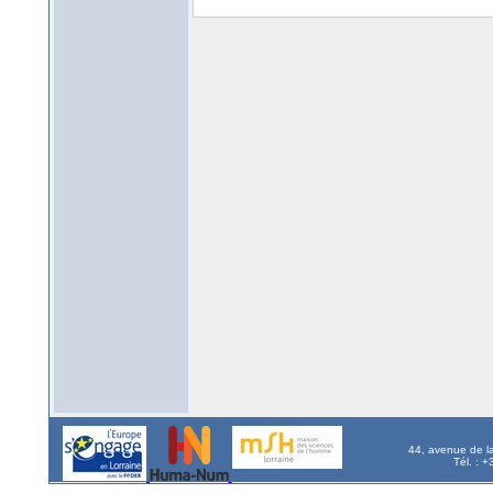
44, avenue de l
Tél. : 