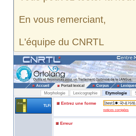
En vous remerciant,
L'équipe du CNRTL
Accueil
Portail lexical
Corpus
Lexique
Morphologie
Lexicographie
Etymologie
Entrez une forme
TLFi
notices corrigées
Erreur