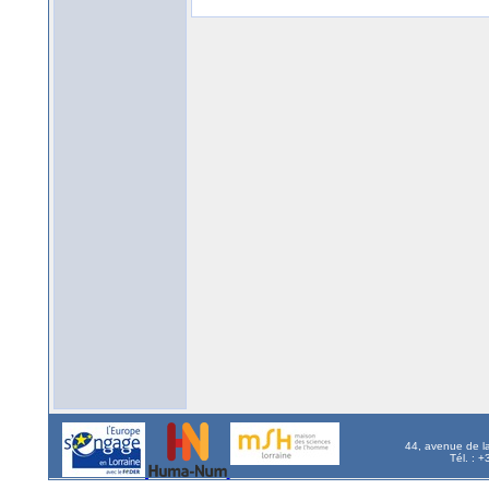
44, avenue de l
Tél. : 