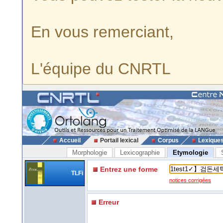
En vous remerciant,
L'équipe du CNRTL
Accueil
Portail lexical
Corpus
Lexique
Morphologie
Lexicographie
Etymologie
Entrez une forme
TLFi
notices corrigées
Erreur