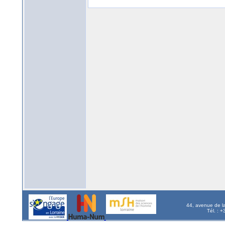
44, avenue de l
Tél. : 