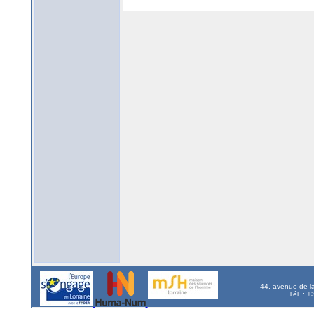
44, avenue de l
Tél. : 