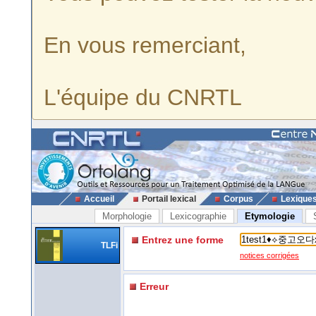
En vous remerciant,
L'équipe du CNRTL
Accueil
Portail lexical
Corpus
Lexique
Morphologie
Lexicographie
Etymologie
Entrez une forme
TLFi
notices corrigées
Erreur