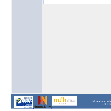
44, avenue de l
Tél. : 