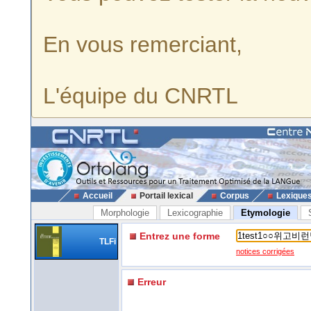
En vous remerciant,
L'équipe du CNRTL
Accueil
Portail lexical
Corpus
Lexique
Morphologie
Lexicographie
Etymologie
Entrez une forme
TLFi
notices corrigées
Erreur