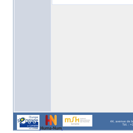
44, avenue de l
Tél. : 