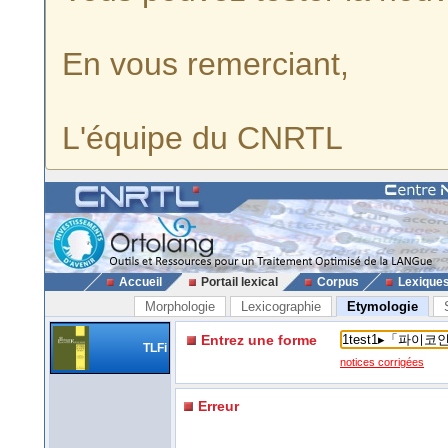
En vous remerciant,
L'équipe du CNRTL
Accueil
Portail lexical
Corpus
Lexique
Morphologie
Lexicographie
Etymologie
Entrez une forme
TLFi
notices corrigées
Erreur