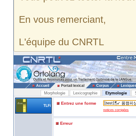
En vous remerciant,
L'équipe du CNRTL
Accueil
Portail lexical
Corpus
Lexique
Morphologie
Lexicographie
Etymologie
Entrez une forme
TLFi
notices corrigées
Erreur