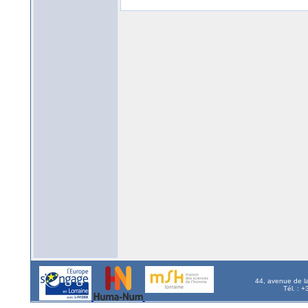
44, avenue de l
Tél. : 