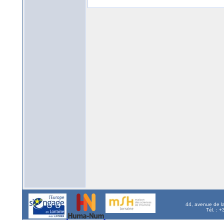
44, avenue de l
Tél. : 