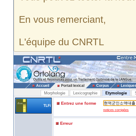
En vous remerciant,
L'équipe du CNRTL
Accueil
Portail lexical
Corpus
Lexique
Morphologie
Lexicographie
Etymologie
Entrez une forme
TLFi
notices corrigées
Erreur