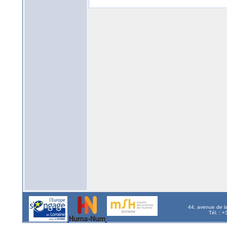
44, avenue de l
Tél. : 