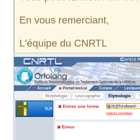
En vous remerciant,
L'équipe du CNRTL
Accueil
Portail lexical
Corpus
Lexique
Morphologie
Lexicographie
Etymologie
Entrez une forme
TLFi
notices corrigées
Erreur