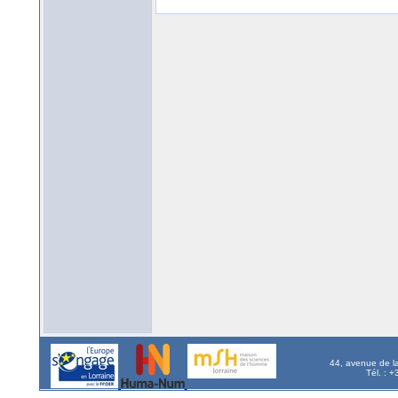
44, avenue de l
Tél. : 