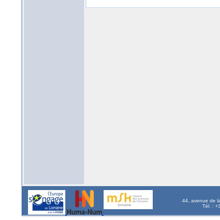
44, avenue de l
Tél. : 