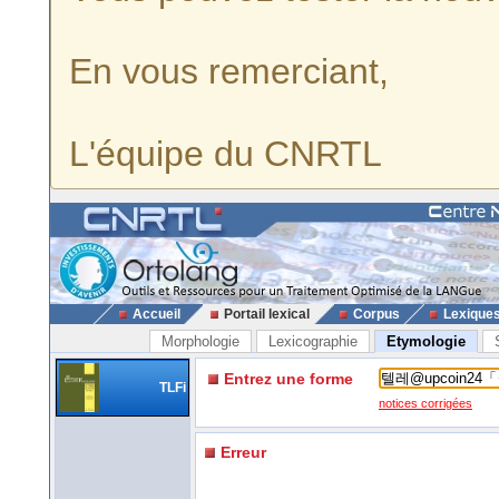
En vous remerciant,
L'équipe du CNRTL
Accueil
Portail lexical
Corpus
Lexique
Morphologie
Lexicographie
Etymologie
Entrez une forme
TLFi
notices corrigées
Erreur