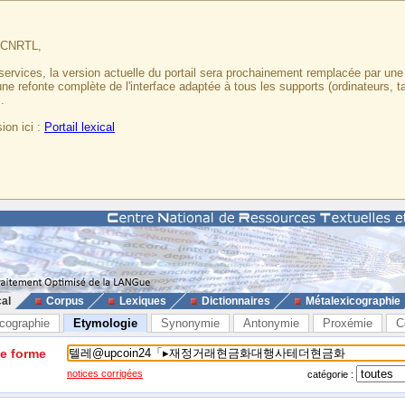
u CNRTL,
services, la version actuelle du portail sera prochainement remplacée par un
 une refonte complète de l'interface adaptée à tous les supports (ordinateurs, t
.
ion ici :
Portail lexical
cal
Corpus
Lexiques
Dictionnaires
Métalexicographie
cographie
Etymologie
Synonymie
Antonymie
Proxémie
C
ne forme
notices corrigées
catégorie :