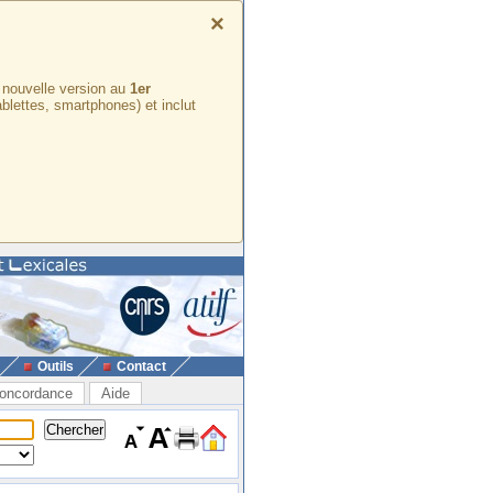
×
e nouvelle version au
1er
ablettes, smartphones) et inclut
Outils
Contact
oncordance
Aide