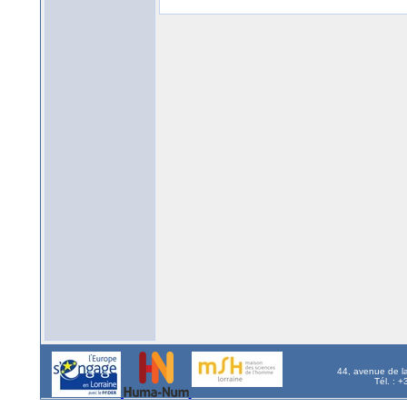
44, avenue de l
Tél. : 