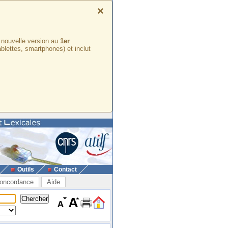
×
e nouvelle version au
1er
ablettes, smartphones) et inclut
Outils
Contact
oncordance
Aide