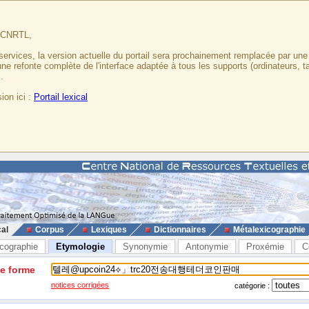
u CNRTL,
services, la version actuelle du portail sera prochainement remplacée par un
 une refonte complète de l'interface adaptée à tous les supports (ordinateurs, t
.
ion ici :
Portail lexical
cal
Corpus
Lexiques
Dictionnaires
Métalexicographie
cographie
Etymologie
Synonymie
Antonymie
Proxémie
C
ne forme
notices corrigées
catégorie :