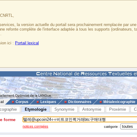
u CNRTL,
services, la version actuelle du portail sera prochainement remplacée par un
 une refonte complète de l'interface adaptée à tous les supports (ordinateurs, t
.
ion ici :
Portail lexical
cal
Corpus
Lexiques
Dictionnaires
Métalexicographie
cographie
Etymologie
Synonymie
Antonymie
Proxémie
C
ne forme
notices corrigées
catégorie :