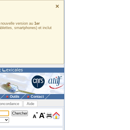
×
e nouvelle version au
1er
ablettes, smartphones) et inclut
Outils
Contact
oncordance
Aide