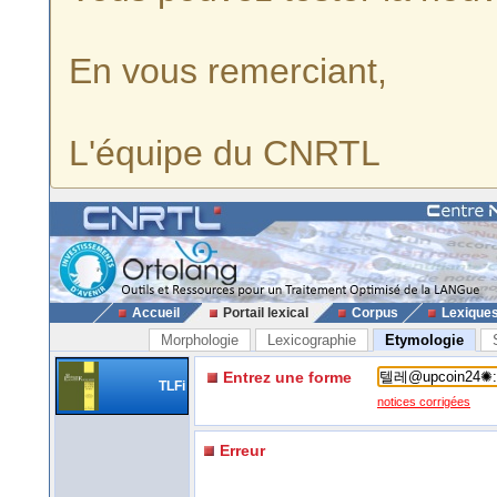
En vous remerciant,
L'équipe du CNRTL
Accueil
Portail lexical
Corpus
Lexique
Morphologie
Lexicographie
Etymologie
Entrez une forme
TLFi
notices corrigées
Erreur