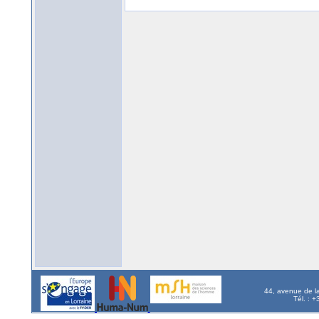
44, avenue de l
Tél. : 