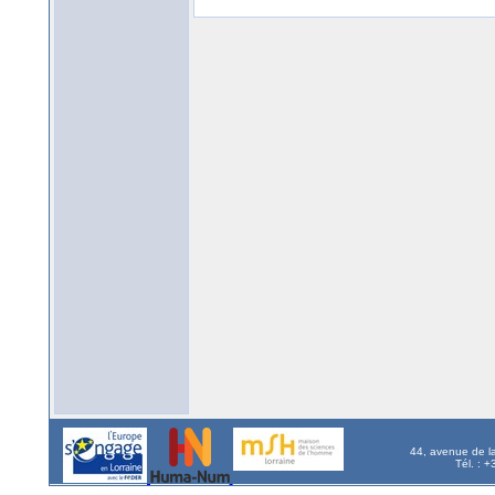
44, avenue de l
Tél. : 