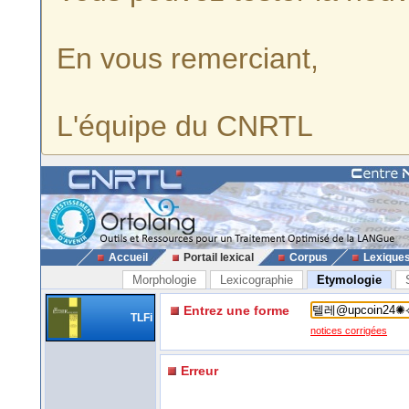
En vous remerciant,
L'équipe du CNRTL
Accueil
Portail lexical
Corpus
Lexique
Morphologie
Lexicographie
Etymologie
Entrez une forme
TLFi
notices corrigées
Erreur