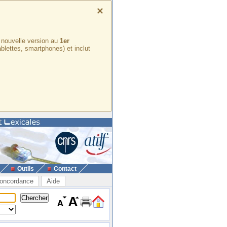
×
e nouvelle version au
1er
ablettes, smartphones) et inclut
Outils
Contact
oncordance
Aide