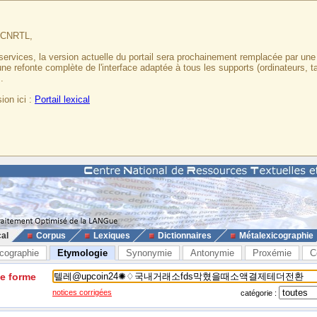
u CNRTL,
services, la version actuelle du portail sera prochainement remplacée par un
 une refonte complète de l'interface adaptée à tous les supports (ordinateurs, t
.
ion ici :
Portail lexical
cal
Corpus
Lexiques
Dictionnaires
Métalexicographie
cographie
Etymologie
Synonymie
Antonymie
Proxémie
C
ne forme
notices corrigées
catégorie :