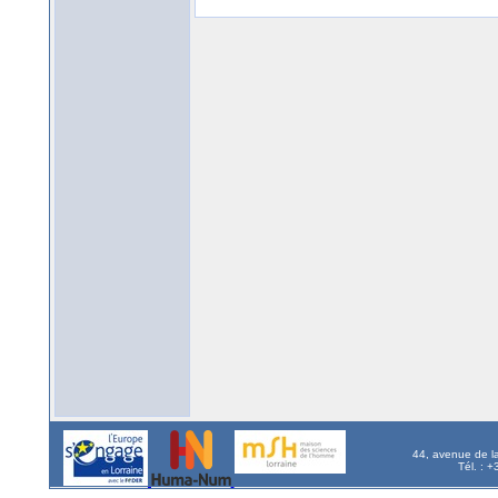
44, avenue de l
Tél. : 