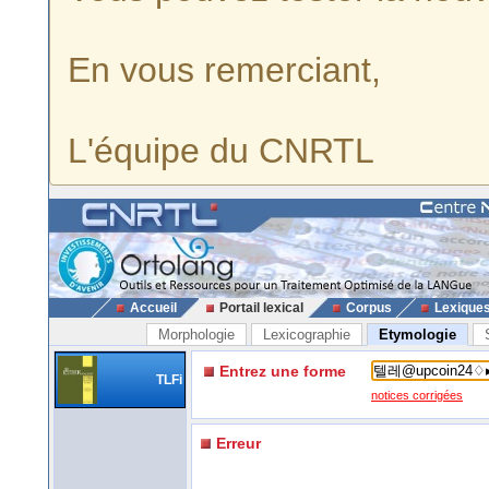
En vous remerciant,
L'équipe du CNRTL
Accueil
Portail lexical
Corpus
Lexique
Morphologie
Lexicographie
Etymologie
Entrez une forme
TLFi
notices corrigées
Erreur