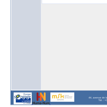
44, avenue de l
Tél. : 