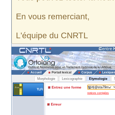
En vous remerciant,
L'équipe du CNRTL
Accueil
Portail lexical
Corpus
Lexique
Morphologie
Lexicographie
Etymologie
Entrez une forme
TLFi
notices corrigées
Erreur