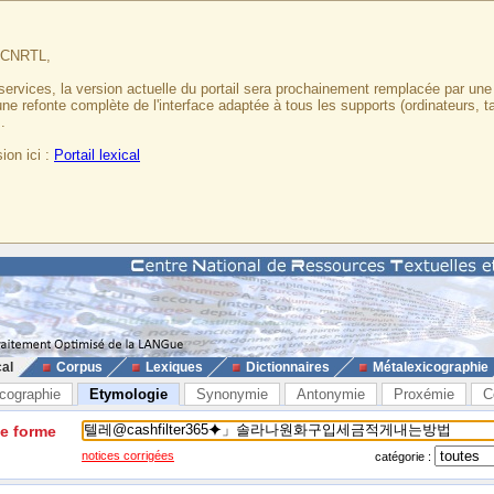
u CNRTL,
services, la version actuelle du portail sera prochainement remplacée par un
 une refonte complète de l'interface adaptée à tous les supports (ordinateurs, t
.
ion ici :
Portail lexical
cal
Corpus
Lexiques
Dictionnaires
Métalexicographie
cographie
Etymologie
Synonymie
Antonymie
Proxémie
C
ne forme
notices corrigées
catégorie :