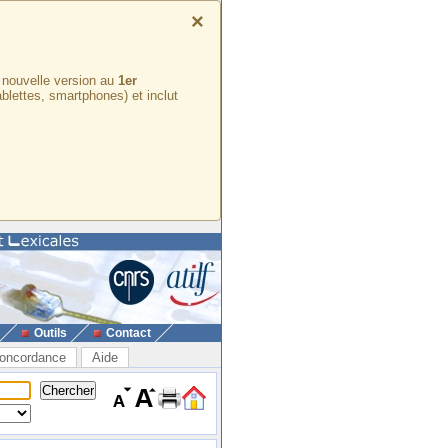
×
e nouvelle version au
1er
ablettes, smartphones) et inclut
Outils
Contact
oncordance
Aide